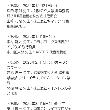
・第3回：2024年12月21日(土)
岸田 泰則
 先生：釧路公立大学 非常勤講
師 / IHI運搬機械株式会社取締役
山﨑 彰悟
 先生：株式会社ヤマチク 代表
取締役CEO
・第4回：2025年1月18日(土)
中村 龍太
 先生：コラボワークス代表/サ
イボウズ 執行役員
中川正太郎
 先生：ASTER 代表取締役
・第5回：2025年2月15日(土)オープン
スクール
若杉 浩一
 先生：武蔵野美術大学 造形構
想学部 クリエイティブイノベーション学
科
関根 朝之
 先生：株式会社マインドフルネ
ス代表
・第6回：2025年3月15日(土)修了式
請川 博一
 先生：有限会社レイブプロジェ