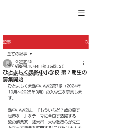
記事
全ての記事
gionshita
全ての記事
2024年10月4日
読了時間: 2分
ひとよしくま熱中小学校 第７期生の
学校からのお知らせ
募集開始！
ひとよしくま熱中小学校第7期（2024年
10月〜2025年3月）の入学生を募集しま
す。
熱中小学校は、『もういちど７歳の目で
世界を‥』をテーマに全国で活躍する一
流の起業家・経営者・大学教授らが先生