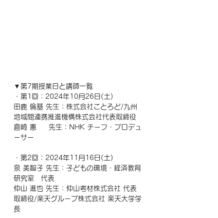
▼
第7期授業日と講師一覧
・第1回：2024年10月26日(土)
田鹿 倫基
 先生：株式会社ことろど/九州
地域間連携推進機構株式会社代表取締役
倉崎 憲     先生：
NHK チーフ・プロデュ
ーサー
・第2回：2024年11月16日(土)
泉 美智子 先生：
子どもの環境・経済教育
研究室　代表
仲山 進也
 先生：仲山考材株式会社 代表
取締役/楽天グループ株式会社 楽天大学学
長