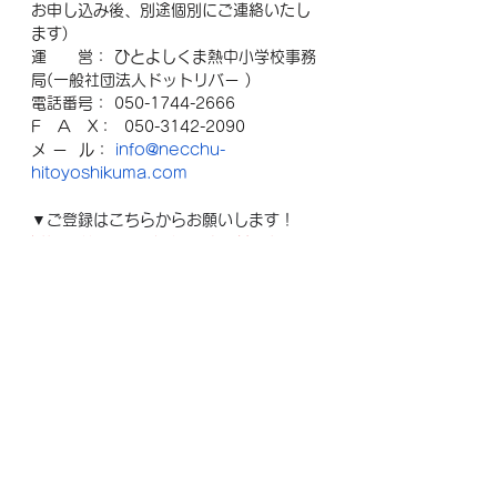
お申し込み後、別途個別にご連絡いたし
ます)
運　　営： ひとよしくま熱中小学校事務
局(一般社団法人ドットリバー )
電話番号： 050-1744-2666  
F   A   X：  050-3142-2090
メ ー  ル： 
info@necchu-
hitoyoshikuma.com
▼ご登録はこちらからお願いします！
https://forms.gle/97H1wxUF5tuHiA
ZH7
すべて表示
最新記事