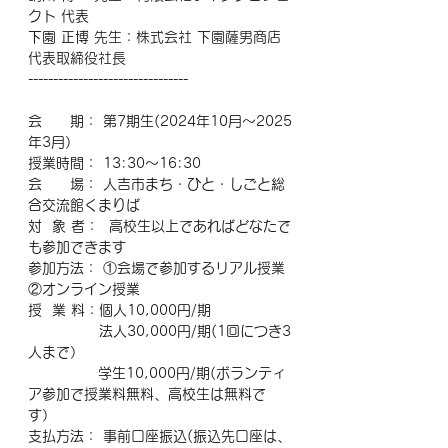
クト 代表
下園 正博
 先生：株式会社 下園薩男商店 
代表取締役社長
--------------------------------
会　　期： 第7期生(2024年10月〜2025
年3月）
授業時間： 13:30〜16:30
会　　場： 人吉市まち・ひと・しごと総
合交流館くまりば
対  象 者：  高校生以上であればどなたで
も参加できます
参加方法： ①会場で参加するリアル授業
②オンライン授業
授  業 料：個人10,000円/期
　  　　　 法人30,000円/期(1回につき3
人まで）
　　　　　学生10,000円/期(ボランティ
ア参加で授業料無料、高校生は無料で
す）
支払方法： 事前口座振込(振込先口座は、