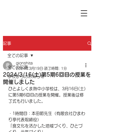
記事
全ての記事
gionshita
全ての記事
2024年3月19日
読了時間: 1分
2024/3/16(土)第5期6回目の授業を
学校からのお知らせ
開催しました
ひとよしくま熱中小学校は、3月16日(土)
に第5期6回目の授業を開催。授業後は修
了式も行いました。
・1時間目：本田節先生（有限会社ひまわ
り亭代表取締役）
「食文化を活かした地域づくり、ひとづ